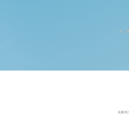
※ご
ABOU