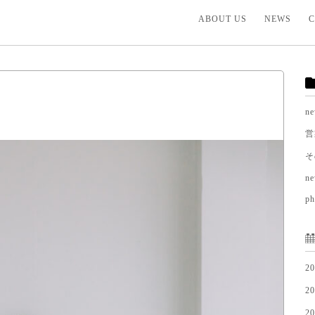
ABOUT US
NEWS
C
n
営
そ
ne
ph
2
2
2