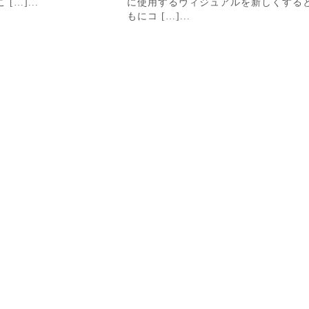
…]...
に使用するヴィジュアルを新しくする
もにコ […]...