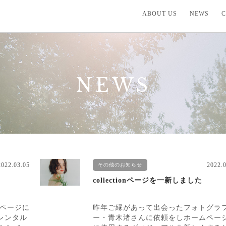
ABOUT US
NEWS
C
NEWS
2022.03.05
2022.
その他のお知らせ
collectionページを一新しました
onページに
昨年ご縁があって出会ったフォトグラ
レンタル
ー・青木渚さんに依頼をしホームペー